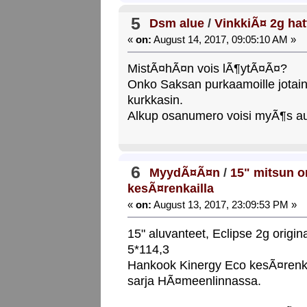
5
Dsm alue
/
VinkkiÃ¤ 2g ha
«
on:
August 14, 2017, 09:05:10 AM »
MistÃ¤hÃ¤n vois lÃ¶ytÃ¤Ã¤?
Onko Saksan purkaamoille jotain
kurkkasin.
Alkup osanumero voisi myÃ¶s au
6
MyydÃ¤Ã¤n
/
15" mitsun or
kesÃ¤renkailla
«
on:
August 13, 2017, 23:09:53 PM »
15" aluvanteet, Eclipse 2g origina
5*114,3
Hankook Kinergy Eco kesÃ¤renk
sarja HÃ¤meenlinnassa.