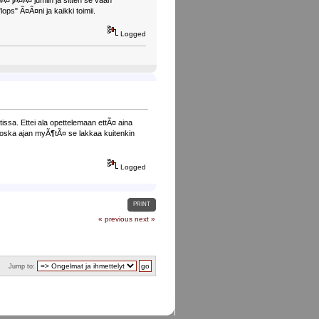
ps" Ã¤Ã¤ni ja kaikki toimii.
Logged
ssa. Ettei ala opettelemaan ettÃ¤ aina
oska ajan myÃ¶tÃ¤ se lakkaa kuitenkin
Logged
PRINT
« previous
next »
Jump to: