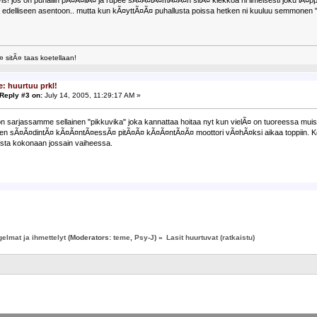
 edelliseen asentoon.. mutta kun kÃ¤yttÃ¤Ã¤ puhallusta poissa hetken ni kuuluu semmonen "lo
¤ sitÃ¤ taas koetellaan!
e: huurtuu prkl!
Reply #3 on:
July 14, 2005, 11:29:17 AM »
n sarjassamme sellainen "pikkuvika" joka kannattaa hoitaa nyt kun vielÃ¤ on tuoreessa muisti
men sÃ¤Ã¤dintÃ¤ kÃ¤Ã¤ntÃ¤essÃ¤ pitÃ¤Ã¤ kÃ¤Ã¤ntÃ¤Ã¤ moottori vÃ¤hÃ¤ksi aikaa toppiin. K
sta kokonaan jossain vaiheessa.
elmat ja ihmettelyt
(Moderators:
teme
,
Psy-J
) »
Lasit huurtuvat (ratkaistu)