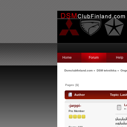
Home
Forum
Help
Dsmclubfinland.com
»
DSM tekniikka
»
Onge
Pages: [
1
]
Author
Topic: Lasi
L
-jarppi-
«
Pro Member
tÃ¤nÃ¤Ã¤
mitÃ¤Ã¤