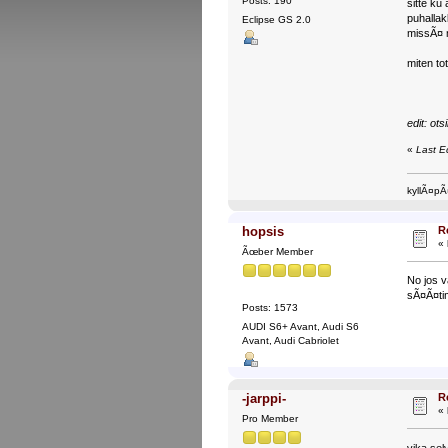
Posts: 190
sitte ku
puhallak
Eclipse GS 2.0
missÃ¤ m
miten t
edit: ots
«
Last E
kyllÃ¤pÃ
R
hopsis
«
Ãœber Member
No jos v
sÃ¤Ã¤tim
Posts: 1573
AUDI S6+ Avant, Audi S6
Avant, Audi Cabriolet
R
-jarppi-
«
Pro Member
vika sel