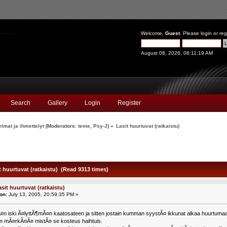
Welcome,
Guest
. Please
login
or
reg
August 08, 2026, 06:11:19 AM
Search
Gallery
Login
Register
lmat ja ihmettelyt
(Moderators:
teme
,
Psy-J
) »
Lasit huurtuvat (ratkaistu)
t huurtuvat (ratkaistu) (Read 9313 times)
asit huurtuvat (ratkaistu)
on:
July 13, 2005, 20:59:35 PM »
n iski Ã¤lyttÃ¶mÃ¤n kaatosateen ja sitten jostain kumman syystÃ¤ ikkunat alkaa huurtumaan 
n mÃ¤rkÃ¤Ã¤ mistÃ¤ se kosteus haihtuis.