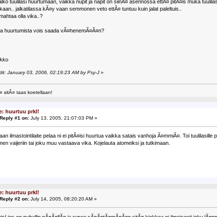
 alko tuulilasi huurtumaan, vaikka nupit ja napit on siinÃ¤ asennossa ettÃ¤ pitÃ¤is muka tuulilasi
kaan.. jalkatilassa kÃ¤y vaan semmonen veto ettÃ¤ tuntuu kuin jalat paleltuis..
ahtaa olla vika..?
ota huurtumista vois saada vÃ¤henemÃ¤Ã¤n?
ikko
dit: January 03, 2006, 02:19:23 AM by Psy-J
»
¤ sitÃ¤ taas koetellaan!
e: huurtuu prkl!
Reply #1 on:
July 13, 2005, 21:07:03 PM »
aan ilmastointilaite pelaa ni ei pitÃ¤isi huurtua vaikka satais vanhoja Ã¤mmiÃ¤. Toi tuulilasill
en vaijeriin tai joku muu vastaava vika. Kojelauta atomeiksi ja tutkimaan.
e: huurtuu prkl!
Reply #2 on:
July 14, 2005, 08:20:20 AM »
vis! jos on puhallin pÃ¤Ã¤llÃ¤ ja rupee sÃ¤Ã¤tÃ¤mÃ¤Ã¤n sitÃ¤ kiekkoa ni ilmeisesti joku lÃ¤pp