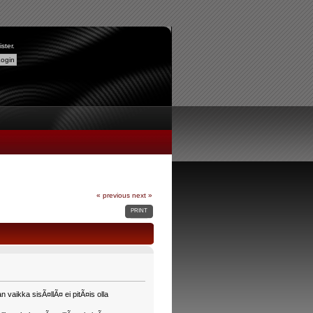
ister
.
« previous
next »
PRINT
vaikka sisÃ¤llÃ¤ ei pitÃ¤is olla