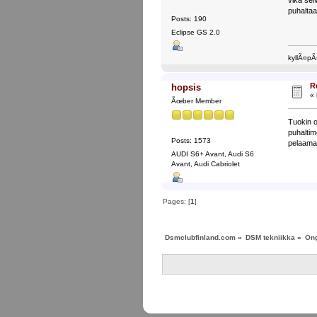
puhaltaa
Posts: 190
Eclipse GS 2.0
kyllÃ¤pÃ
R
hopsis
«
Ãœber Member
Tuokin o
puhalti
Posts: 1573
pelaama
AUDI S6+ Avant, Audi S6
Avant, Audi Cabriolet
Pages: [
1
]
Dsmclubfinland.com
»
DSM tekniikka
»
Ong