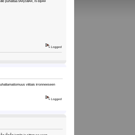
lle puhaltaa tÃ¤ysillÃ¤, ni eipÃ¤
Logged
e puhaltamattomuus viittais irronneeseen
Logged
Ã¤ jÃ¤Ã¤ jumiin ja sitten se vaan