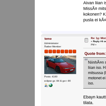
Aivan liian
MissÃ¤ mits
kokonen? Ku
pusla ei kÃ¤y
Re: 1g: Mist
teme
«
Reply #4 o
Administrator
PM »
Ãœber Member
Quote from:
NiinhÃ¤n s
liian iso.
mitsussa (
Posts: 4160
motonet ei
eclipse gs -94 & gs-t -90
iso.
Ebayn kautta
tilata.