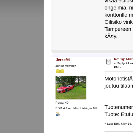
vikaa eclips
ongelmia, n
konttorille 
Oilisiko vin
Tampereen a
kÃ¤y.
Re: 1g: Mist
Jerze94
«
Reply #1 o
Junior Member
PM »
MotonetistÃ
joutuu tila
Posts: 40
Tuotenumer
EDM -94 ex. Mitsubishi gto MR
Tuote: Etut
«
Last Edit: May 16