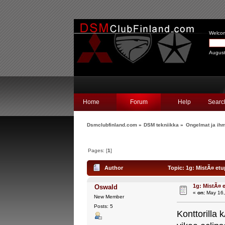
Welco
August
Home
Forum
Help
Searc
Dsmclubfinland.com
»
DSM tekniikka
»
Ongelmat ja ihm
Pages: [
1
]
Author
Topic: 1g: MistÃ¤ etu
1g: MistÃ¤ e
Oswald
«
on:
May 16,
New Member
Posts: 5
Konttorilla