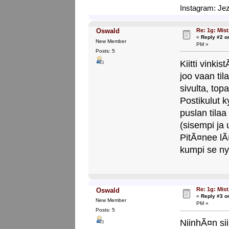
Instagram: Jez
Re: 1g: Mist
Oswald
«
Reply #2 o
New Member
PM »
Posts: 5
Kiitti vinki
joo vaan til
sivulta, top
Postikulut 
puslan tila
(sisempi ja
PitÃ¤nee lÃ¤
kumpi se nyt
Re: 1g: Mist
Oswald
«
Reply #3 o
New Member
PM »
Posts: 5
NiinhÃ¤n si