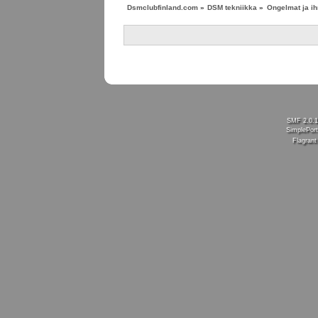
Dsmclubfinland.com
»
DSM tekniikka
»
Ongelmat ja ih
SMF 2.0.
SimplePort
Flagran