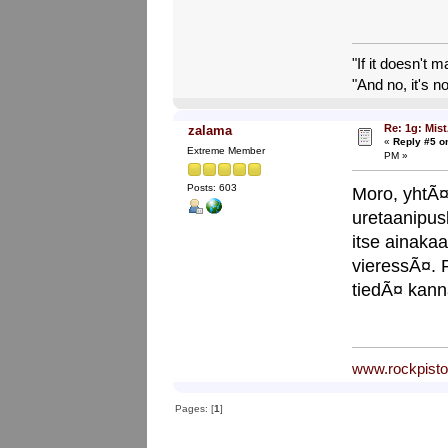
"If it doesn't 
"And no, it's no
Re: 1g: Mist
zalama
«
Reply #5 o
Extreme Member
PM »
Posts: 603
Moro, yhtÃ
uretaanipusl
itse ainaka
vieressÃ¤. P
tiedÃ¤ kanna
www.rockpist
Pages: [
1
]