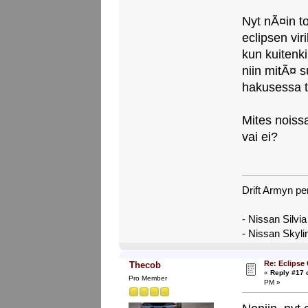
Nyt nÃ¤in t
eclipsen vir
kun kuitenki
niin mitÃ¤ su
hakusessa t
Mites noissa
vai ei?
Drift Armyn pe
- Nissan Silvi
- Nissan Skyl
Re: Eclipse
Thecob
«
Reply #17 
Pro Member
PM »