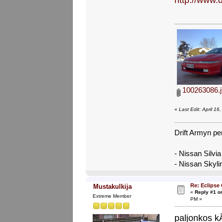
http://www.
100263086.j
«
Last Edit: April 1
Drift Armyn pe
- Nissan Silvi
- Nissan Skyl
Re: Eclipse
Mustakulkija
«
Reply #1 o
Extreme Member
PM »
paljonkos kÃ