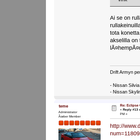
Ai se on rul
rullakeinui
tota konetta
akselilla o
lÃ¤hempÃ¤nÃ¤
Drift Armyn pe
- Nissan Silvi
- Nissan Skyl
Re: Eclipse
teme
«
Reply #13 
Administrator
PM »
Ãœber Member
http://www.
num=11809