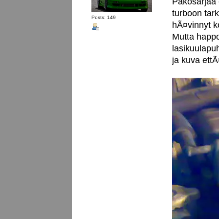
Pakosarjaa 
turboon tark
Posts: 149
hÃ¤vinnyt 
Mutta happo
lasikuulapuh
ja kuva et