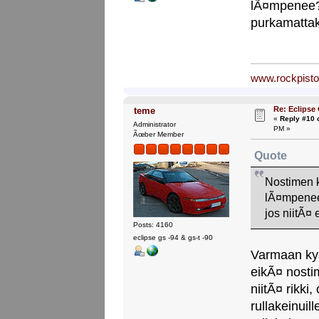
lÃ¤mpenee? 
purkamattaki
www.rockpist
Re: Eclipse
teme
«
Reply #10 
Administrator
PM »
Ãœber Member
Quote
Nostimen 
lÃ¤mpenee?
jos niitÃ¤ 
Posts: 4160
eclipse gs -94 & gs-t -90
Varmaan kys
eikÃ¤ nostim
niitÃ¤ rikk
rullakeinuil