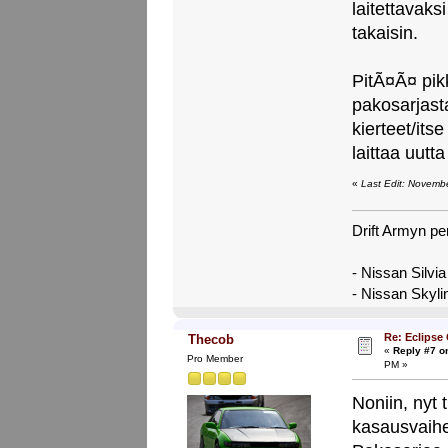
laitettavaksi
takaisin.
PitÃ¤Ã¤ pi
pakosarjast
kierteet/its
laittaa uutt
«
Last Edit: Novemb
Drift Armyn pe
- Nissan Silvi
- Nissan Skyl
Re: Eclipse
Thecob
«
Reply #7 o
Pro Member
PM »
Noniin, nyt 
kasausvaih