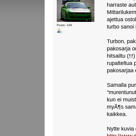
harraste au
Mittarilukem
ajettua ost
Posts: 149
turbo sanoi 
Turbon, pak
pakosarja o
hitsailtu (!!
rupalteltua 
pakosarjaa 
Samalla pu
"murentunut
kun ei muistu
myÃ¶s samal
kaikkea.
Nytte kuvia 