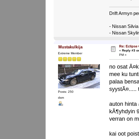
Drift Armyn pe
- Nissan Silvi
- Nissan Skyl
Re: Eclipse
Mustakulkija
«
Reply #3 o
Extreme Member
PM »
no osat Ã¤kk
mee ku tunti
palaa bensaa
syystÃ¤.....
Posts: 250
dsm
auton hinta 
kÃ¶yhdyin 9
verran on m
kai oot pois