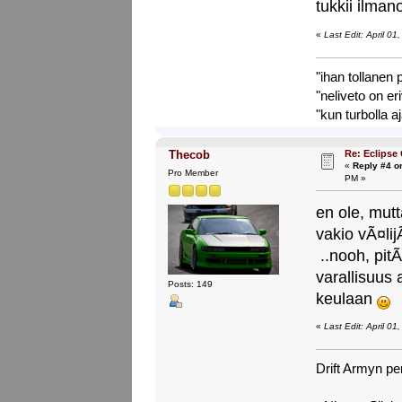
tukkii ilma
«
Last Edit: April 0
"ihan tollanen
"neliveto on er
"kun turbolla a
Re: Eclipse
Thecob
«
Reply #4 o
Pro Member
PM »
en ole, mutt
vakio vÃ¤li
..nooh, pitÃ
varallisuus
Posts: 149
keulaan
«
Last Edit: April 0
Drift Armyn pe