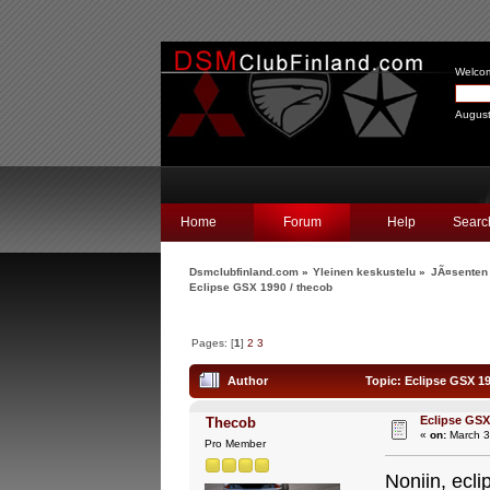
Welco
August
Home
Forum
Help
Searc
Dsmclubfinland.com
»
Yleinen keskustelu
»
JÃ¤senten 
Eclipse GSX 1990 / thecob
Pages: [
1
]
2
3
Author
Topic: Eclipse GSX 19
Eclipse GSX
Thecob
«
on:
March 3
Pro Member
Noniin, ecli