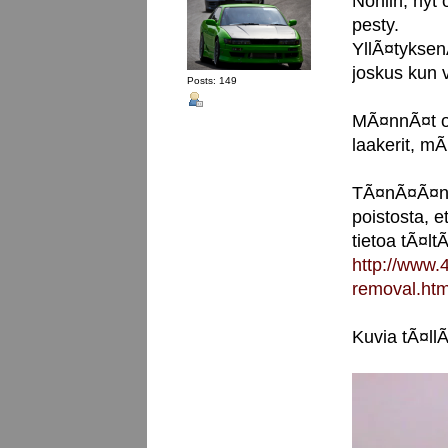
Noniin, nyt 
pesty.
YllÃ¤tyksen
joskus kun v
Posts: 149
MÃ¤nnÃ¤t o
laakerit, m
TÃ¤nÃ¤Ã¤n t
poistosta, 
tietoa tÃ¤lt
http://www.
removal.htm
Kuvia tÃ¤llÃ