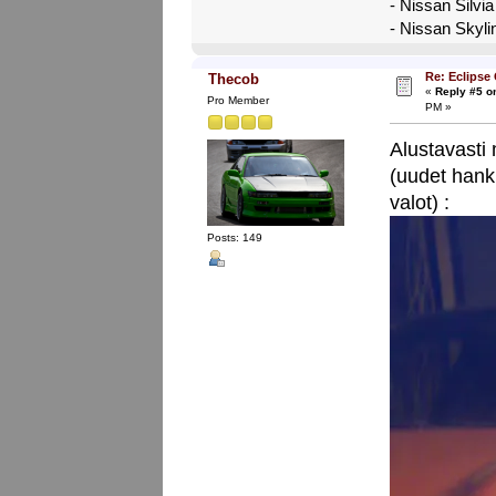
- Nissan Silvi
- Nissan Skyl
Re: Eclipse
Thecob
«
Reply #5 o
Pro Member
PM »
Alustavasti 
(uudet hanki
valot) :
Posts: 149