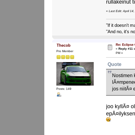
rullakeinut t
«
Last Edit: April 1
"If it doesn't 
"And no, it's no
Re: Eclipse
Thecob
«
Reply #11 
Pro Member
PM »
Quote
Nostimen 
lÃ¤mpenee?
jos niitÃ¤ 
Posts: 149
joo kyllÃ¤ o
epÃ¤ilyksen