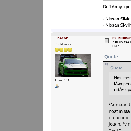
Drift Armyn pe
- Nissan Silvi
- Nissan Skyl
Re: Eclipse
Thecob
«
Reply #12 
Pro Member
PM »
Quote
Quote
Nostimen
Posts: 149
lÃ¤mpene
niitÃ¤ ep
Varmaan ky
nostimista 
on huonoll
jotain. *vi
*vink*