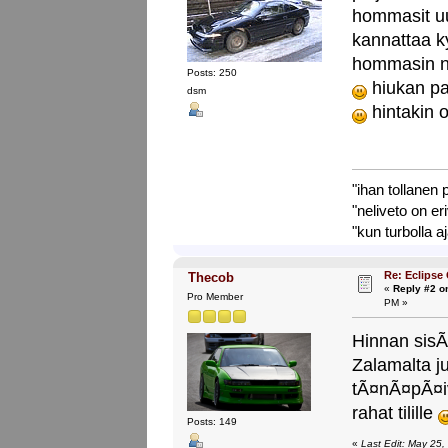
hommasit uu
kannattaa k
hommasin n
Posts: 250
hiukan p
dsm
hintakin o
"ihan tollanen
"neliveto on er
"kun turbolla a
Re: Eclipse
Thecob
«
Reply #2 o
Pro Member
PM »
Hinnan sisÃ
Zalamalta ju
tÃ¤nÃ¤pÃ¤iv
rahat tilille
Posts: 149
«
Last Edit: May 25