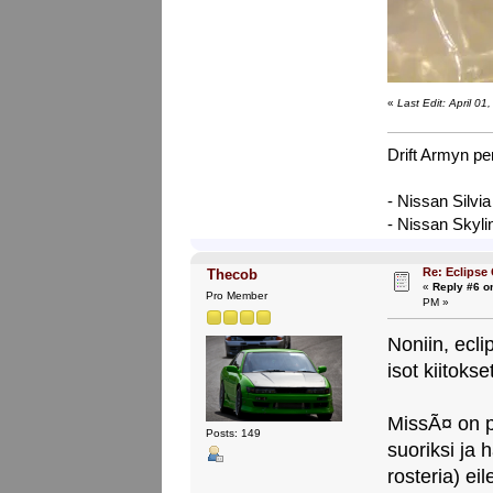
«
Last Edit: April 0
Drift Armyn pe
- Nissan Silvi
- Nissan Skyl
Re: Eclipse
Thecob
«
Reply #6 o
Pro Member
PM »
Noniin, ecli
isot kiitokse
MissÃ¤ on pi
Posts: 149
suoriksi ja
rosteria) ei