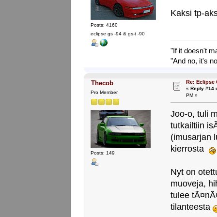
Kaksi tp-aks
Posts: 4160
eclipse gs -94 & gs-t -90
"If it doesn't 
"And no, it's no
Re: Eclipse
Thecob
«
Reply #14 
Pro Member
PM »
Joo-o, tuli 
tutkailtiin 
(imusarjan l
kierrosta
Posts: 149
Nyt on otettu
muoveja, hi
tulee tÃ¤nÃ
tilanteesta