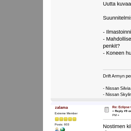
Uutta kuvaa 
Suunnitelmi
- Ilmastoin
- Mahdollise
penkit?
- Koneen huo
Drift Armyn pe
- Nissan Silvi
- Nissan Skyl
Re: Eclipse
zalama
«
Reply #9 o
Extreme Member
PM »
Posts: 603
Nostimen ki