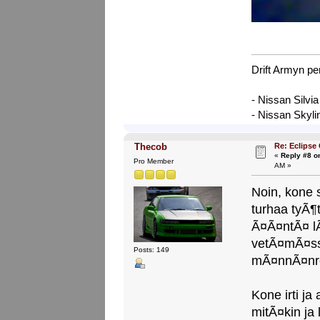
Drift Armyn pe
- Nissan Silvi
- Nissan Skyl
Re: Eclipse
Thecob
«
Reply #8 o
Pro Member
AM »
Noin, kone s
turhaa tyÃ¶
Ã¤Ã¤ntÃ¤ lÃ
vetÃ¤mÃ¤ss
Posts: 149
mÃ¤nnÃ¤nren
Kone irti j
mitÃ¤kin ja