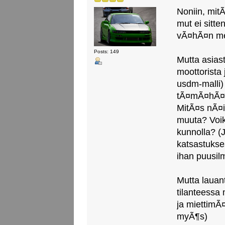
Noniin, mitÃ
mut ei sitte
vÃ¤hÃ¤n me
Posts: 149
Mutta asiast
moottorista 
usdm-malli)
tÃ¤mÃ¤hÃ¤n 
MitÃ¤s nÃ¤i
muuta? Voik
kunnolla? (
katsastukse
ihan puusil
Mutta lauant
tilanteessa
ja miettimÃ
myÃ¶s)