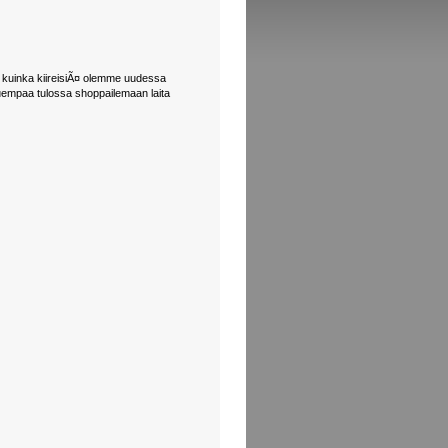
n kuinka kiireisiÃ¤ olemme uudessa
uempaa tulossa shoppailemaan laita