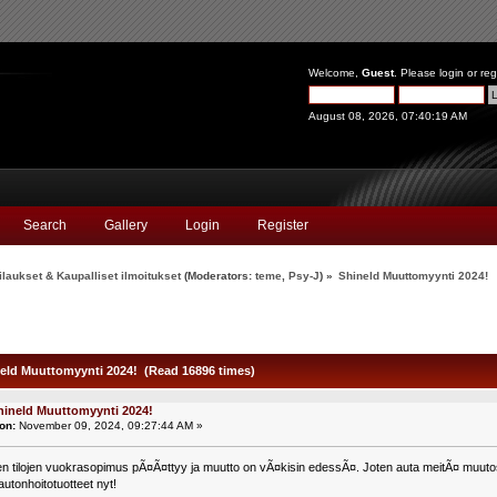
Welcome,
Guest
. Please
login
or
reg
August 08, 2026, 07:40:19 AM
Search
Gallery
Login
Register
laukset & Kaupalliset ilmoitukset
(Moderators:
teme
,
Psy-J
) »
Shineld Muuttomyynti 2024!
eld Muuttomyynti 2024! (Read 16896 times)
hineld Muuttomyynti 2024!
on:
November 09, 2024, 09:27:44 AM »
n tilojen vuokrasopimus pÃ¤Ã¤ttyy ja muutto on vÃ¤kisin edessÃ¤. Joten auta meitÃ¤ muutoss
utonhoitotuotteet nyt!