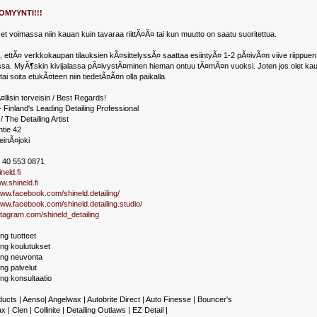
MYYNTI!!!
et voimassa niin kauan kuin tavaraa riittÃ¤Ã¤ tai kun muutto on saatu suoritettua.
ettÃ¤ verkkokaupan tilauksien kÃ¤sittelyssÃ¤ saattaa esiintyÃ¤ 1-2 pÃ¤ivÃ¤n viive riippue
ssa. MyÃ¶skin kivijalassa pÃ¤ivystÃ¤minen hieman ontuu tÃ¤mÃ¤n vuoksi. Joten jos olet ka
tai soita etukÃ¤teen niin tiedetÃ¤Ã¤n olla paikalla.
llisin terveisin / Best Regards!
- Finland's Leading Detailing Professional
i / The Detailing Artist
ntie 42
einÃ¤joki
8 40 553 0871
neld.fi
w.shineld.fi
www.facebook.com/shineld.detailing/
www.facebook.com/shineld.detailing.studio/
nstagram.com/shineld_detailing
ing tuotteet
ing koulutukset
ing neuvonta
ing palvelut
ing konsultaatio
ucts | Aenso| Angelwax | Autobrite Direct | Auto Finesse | Bouncer's
x | Clen | Collinite | Detailing Outlaws | EZ Detail |