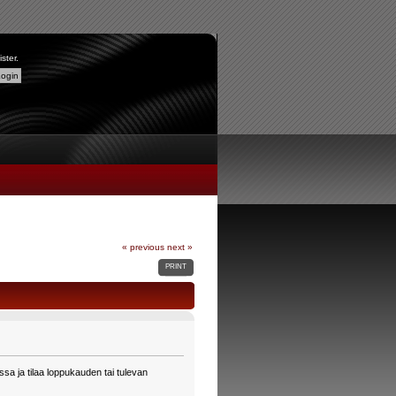
ister
.
« previous
next »
PRINT
a ja tilaa loppukauden tai tulevan