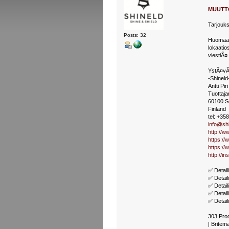
MUUTTO
Tarjouks
Posts: 32
Huomaa, 
lokaatio
viestiÃ¤ 
YstÃ¤vÃ¤
-Shineld
Antti Pir
Tuottaja
60100 S
Finland
tel: +35
info@shi
http://ww
https://
https://
http://i
✅ Detail
✅ Detail
✅ Detail
✅ Detail
✅ Detail
303 Prod
| Britema