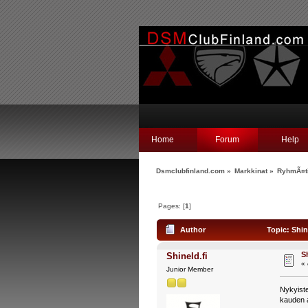
Home
Forum
Help
Dsmclubfinland.com
»
Markkinat
»
RyhmÃ¤ti
Pages: [
1
]
Author
Topic: Shin
S
Shineld.fi
«
Junior Member
Nykyiste
kauden a