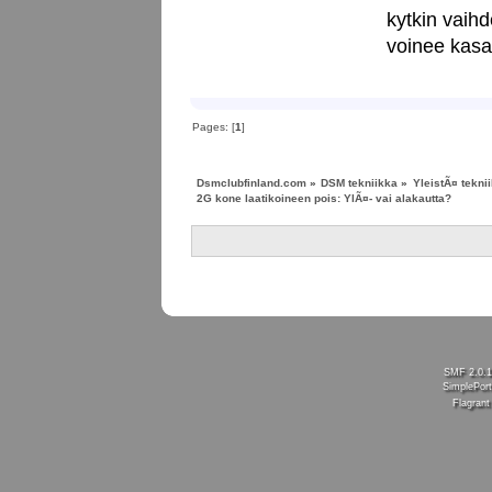
kytkin vaihd
voinee kasa
Pages: [
1
]
Dsmclubfinland.com
»
DSM tekniikka
»
YleistÃ¤ tekni
2G kone laatikoineen pois: YlÃ¤- vai alakautta?
SMF 2.0.
SimplePort
Flagran