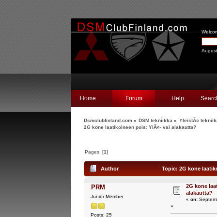
Welco
August
Home
Forum
Help
Searc
Dsmclubfinland.com
»
DSM tekniikka
»
YleistÃ¤ teknii
2G kone laatikoineen pois: YlÃ¤- vai alakautta?
Pages: [
1
]
Author
Topic: 2G kone laatik
2G kone laat
PRM
alakautta?
Junior Member
«
on:
Septemb
»
Posts: 25