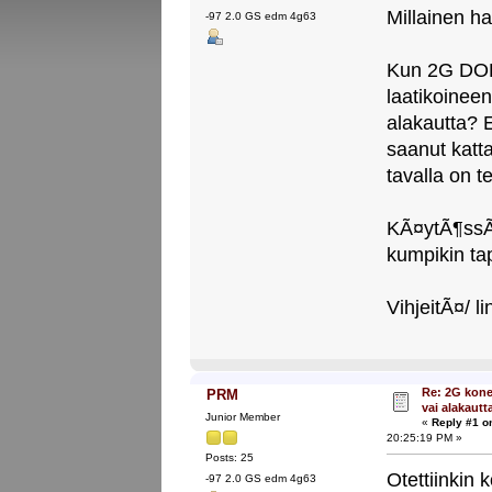
Millainen ha
-97 2.0 GS edm 4g63
Kun 2G DOH
laatikoineen
alakautta? E
saanut katt
tavalla on te
KÃ¤ytÃ¶ssÃ¤ 
kumpikin ta
VihjeitÃ¤/ l
Re: 2G kone
PRM
vai alakautt
Junior Member
«
Reply #1 o
20:25:19 PM »
Posts: 25
Otettiinkin 
-97 2.0 GS edm 4g63