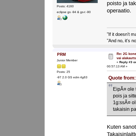
poisto ja ta
Posts: 4160
operaatio.
eclipse gs -94 & gs-t -90
"If it doesn't 
"And no, it's no
Re: 2G kone
PRM
vai alakautt
Junior Member
«
Reply #3 o
00:57:13 AM »
Posts: 25
Quote from:
-97 2.0 GS edm 4g63
EipÃ¤ ole t
pois ja si
1g:ssÃ¤ ole
takaisin p
Kuten sanott
Takaisinlaitt