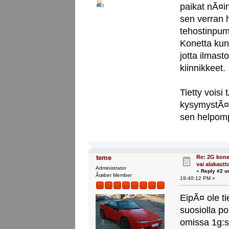
paikat nÃ¤i
sen verran hi
tehostinpumpp
Konetta kun
jotta ilmast
kiinnikkeet.
Tietty vois
kysymystÃ¤, 
sen helpom
Re: 2G kone
teme
vai alakautt
Administrator
«
Reply #2 o
Ãœber Member
19:40:12 PM »
EipÃ¤ ole tie
suosiolla p
omissa 1g:ss