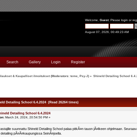
Welcome,
Guest
. Please
login
or
reg
August 07, 2026, 00:49:23 AM
Search
Gallery
Login
Register
laukset & Kaupalliset ilmoitukset
(Moderators:
teme
,
Psy-J
) »
Shineld Detailing School 6.4
eld Detailing School 6.4.2024 (Read 26264 times)
hineld Detailing School 6.4.2024
on:
March 24, 2024, 20:54:50 PM »
astajille suunnattu Shineld Detailing School palaa pitkÃ¤n tauon jÃ¤lkeen ohjelmaan. Seura
detailing pÃ¤Ã¤kaupungissa SeinÃ¤joella.