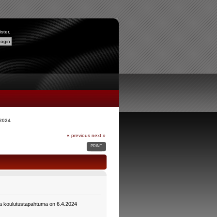
ister
.
.2024
« previous
next »
PRINT
ava koulutustapahtuma on 6.4.2024