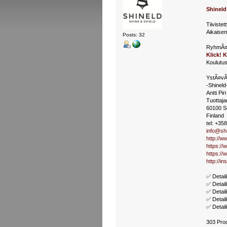
Shineld
Tiiviste
Aikaisem
Posts: 32
RyhmÃ¤ko
Klick! K
Koulutus
YstÃ¤vÃ¤
-Shineld
Antti Pir
Tuottaja
60100 S
Finland
tel: +35
info@shi
http://ww
https://
https://
http://i
✅ Detail
✅ Detail
✅ Detail
✅ Detail
✅ Detail
303 Prod