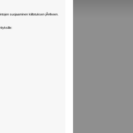
intojen suojaaminen kiillotuksen jÃ¤lkeen.
tyksille: