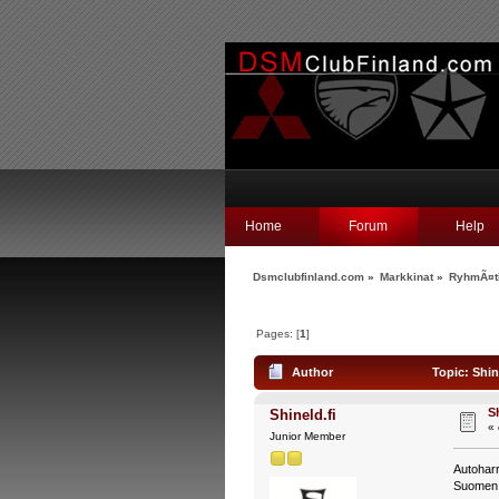
Home
Forum
Help
Dsmclubfinland.com
»
Markkinat
»
RyhmÃ¤ti
Pages: [
1
]
Author
Topic: Shin
S
Shineld.fi
«
Junior Member
Autoharr
Suomen 