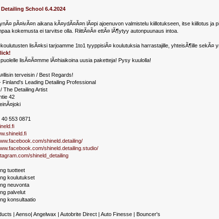
 Detailing School 6.4.2024
ttynÃ¤ pÃ¤ivÃ¤n aikana kÃ¤ydÃ¤Ã¤n lÃ¤pi ajoenuvon valmistelu kiillotukseen, itse kiillotus ja p
paa kokemusta ei tarvitse olla. RiittÃ¤Ã¤ ettÃ¤ lÃ¶ytyy autonpuunaus intoa.
ulutusten lisÃ¤ksi tarjoamme 1to1 tyyppisiÃ¤ koulutuksia harrastajille, yhteisÃ¶ille sekÃ¤ yri
lick!
puolelle lisÃ¤Ã¤mme lÃ¤hiaikoina uusia paketteja! Pysy kuulolla!
llisin terveisin / Best Regards!
- Finland's Leading Detailing Professional
i / The Detailing Artist
ntie 42
einÃ¤joki
8 40 553 0871
neld.fi
w.shineld.fi
www.facebook.com/shineld.detailing/
www.facebook.com/shineld.detailing.studio/
nstagram.com/shineld_detailing
ing tuotteet
ing koulutukset
ing neuvonta
ing palvelut
ing konsultaatio
ucts | Aenso| Angelwax | Autobrite Direct | Auto Finesse | Bouncer's