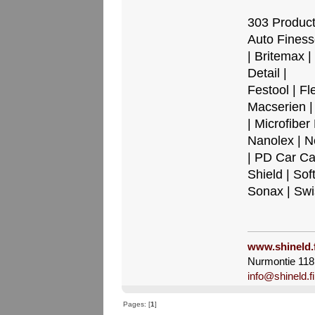
303 Products
Auto Finess
| Britemax |
Detail |
Festool | Fl
Macserien |
| Microfibe
Nanolex | N
| PD Car Ca
Shield | Sof
Sonax | Sw
www.shineld.f
Nurmontie 118,
info@shineld.fi
Pages: [
1
]