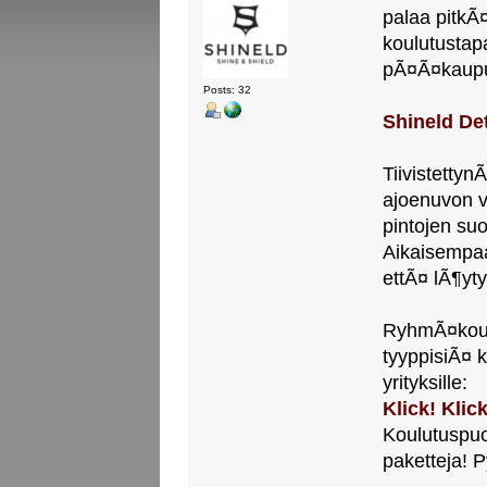
palaa pitkÃ
koulutustap
pÃ¤Ã¤kaupu
Posts: 32
Shineld Det
Tiivistetty
ajoenuvon va
pintojen suo
Aikaisempaa
ettÃ¤ lÃ¶yt
RyhmÃ¤koulu
tyyppisiÃ¤ k
yrityksille:
Klick! Klick
Koulutuspuo
paketteja! P