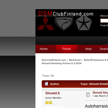
Welco
August
Home
Forum
Help
Searc
Dsmclubfinland.com
»
Markkinat
»
RyhmÃ¤tilaukset & K
Shineld Detailing School 6.4.2024
Pages: [
1
]
Author
Topic: Shineld Detail
Shineld Deta
Shineld.fi
«
on:
March 2
Junior Member
Autoharrasta