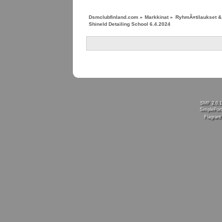
Dsmclubfinland.com
»
Markkinat
»
RyhmÃ¤tilaukset & 
Shineld Detailing School 6.4.2024
SMF 2.0.
SimplePort
Flagran