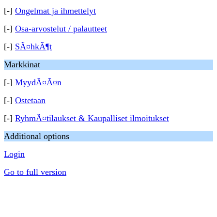
[-]
Ongelmat ja ihmettelyt
[-]
Osa-arvostelut / palautteet
[-]
SÃ¤hkÃ¶t
Markkinat
[-]
MyydÃ¤Ã¤n
[-]
Ostetaan
[-]
RyhmÃ¤tilaukset & Kaupalliset ilmoitukset
Additional options
Login
Go to full version