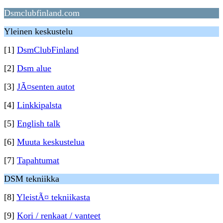
Dsmclubfinland.com
Yleinen keskustelu
[1]
DsmClubFinland
[2]
Dsm alue
[3]
JÃ¤senten autot
[4]
Linkkipalsta
[5]
English talk
[6]
Muuta keskustelua
[7]
Tapahtumat
DSM tekniikka
[8]
YleistÃ¤ tekniikasta
[9]
Kori / renkaat / vanteet