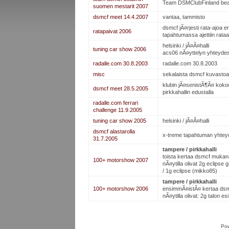
Team DSMClubFinland beac
suomen mestarit 2007
dsmcf meet 14.4.2007
vantaa, tammisto
dsmcf jÃ¤rjesti rata-ajoa 
ratapaivat 2006
tapahtumassa ajettiin rata
helsinki / jÃ¤Ã¤halli
tuning car show 2006
acs06 nÃ¤yttelyn yhteyde
radalle.com 30.8.2003
radalle.com 30.8.2003
misc
sekalaista dsmcf kuvastoa
klubin jÃ¤senistÃ¶Ã¤ koko
dsmcf meet 28.5.2005
pirkkahallin edustalla
radalle.com ferrari
challenge 11.9.2005
tuning car show 2005
helsinki / jÃ¤Ã¤halli
dsmcf alastarolla
x-treme tapahtuman yhteyd
31.7.2005
tampere / pirkkahalli
toista kertaa dsmcf mukan
100+ motorshow 2007
nÃ¤ytilla olivat 2g eclipse 
/ 1g eclipse (mikko85)
tampere / pirkkahalli
100+ motorshow 2006
ensimmÃ¤istÃ¤ kertaa dsm
nÃ¤ytilla olivat: 2g talon es
Po