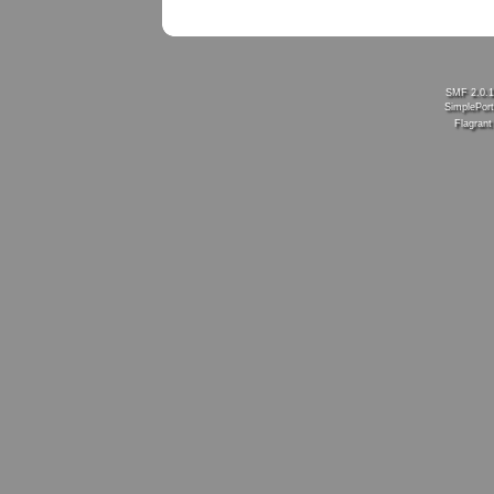
SMF 2.0.
SimplePort
Flagran