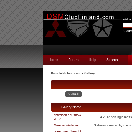
Welco
August
Home
Forum
Help
Search
Dsmclubfinland.com
»
Gallery
SEARCH
Gallery Name
american car show
6.-9.4.2012 helsingin me
2012
Member Galleries
Galleries created by mem
team dsmcf beachin