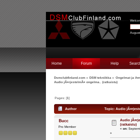
Welco
August
Home
Forum
Help
Searc
Dsmclubfinland.com
»
DSM tekniikka
»
Ongelmat ja ihm
Audio jÃ¤rjestelmÃ¤ ongelma.. (ratkaistu)
Pages: [
1
]
Author
Topic: Audio jÃ¤rjest
Audio jÃ¤rj
Bucc
(ratkaistu)
Pro Member
«
on:
Septemb
»