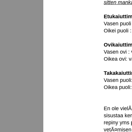
sitten mank
Etukaiuttim
Vasen puoli 
Oikei puoli
Ovikaiuttim
Vasen ovi : 
Oikea ovi: 
Takakaiutt
Vasen puoli:
Oikea puoli
En ole vie
sisustaa ker
repiny yms 
vetÃ¤misen 