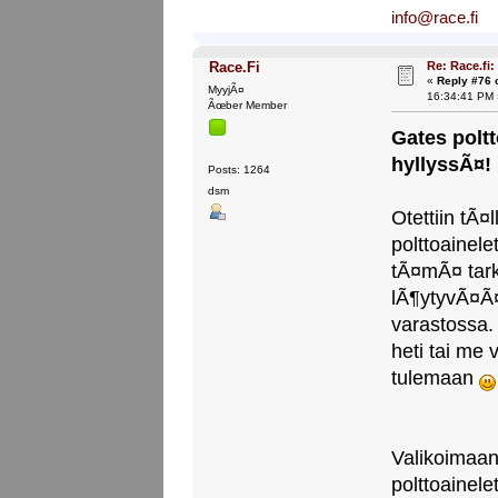
info@race.fi
Re: Race.fi: 
Race.Fi
«
Reply #76 
MyyjÃ¤
16:34:41 PM 
Ãœber Member
Gates poltt
hyllyssÃ¤!
Posts: 1264
dsm
Otettiin tÃ¤
polttoainel
tÃ¤mÃ¤ tark
lÃ¶ytyvÃ¤Ã¤
varastossa.
heti tai me
tulemaan
Valikoimaan 
polttoainele