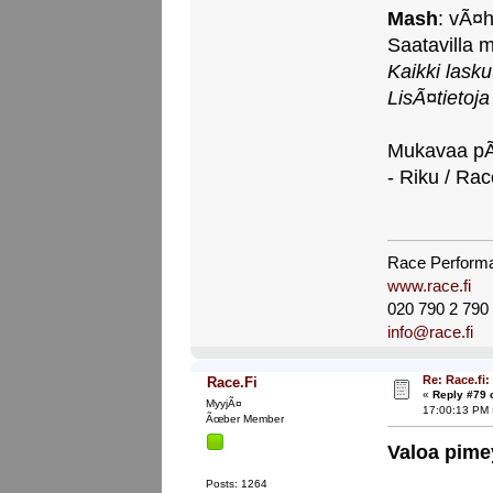
Mash
: vÃ¤h
Saatavilla
Kaikki lask
LisÃ¤tietoj
Mukavaa pÃ
- Riku / Rac
Race Perform
www.race.fi
020 790 2 790
info@race.fi
Re: Race.fi: 
Race.Fi
«
Reply #79 
MyyjÃ¤
17:00:13 PM 
Ãœber Member
Valoa pime
Posts: 1264