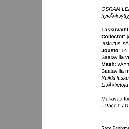
OSRAM LEDri
hyvÃ¤ksytty
Laskuvaiht
Collector
: 
laskutuslisÃ
Jousto
: 14
Saatavilla 
Mash
: vÃ¤h
Saatavilla
Kaikki lask
LisÃ¤tietoj
Mukavaa tor
- Race.fi / 
Race Perform