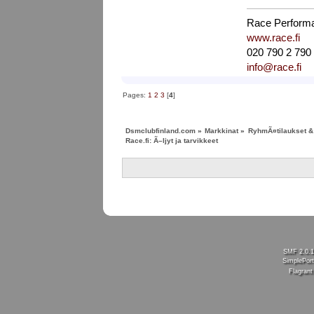
Race Perform
www.race.fi
020 790 2 790
info@race.fi
Pages:
1
2
3
[
4
]
Dsmclubfinland.com
»
Markkinat
»
RyhmÃ¤tilaukset & 
Race.fi: Ã–ljyt ja tarvikkeet
SMF 2.0.
SimplePort
Flagran