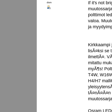
If it's not b
dsm
muutossarja
polttimot le
valoa. Muuto
ja myydyimp
Kirkkaampi j
lisÃ¤ksi se
ilmettÃ¤. V
mitattu muk
myÃ¶s! Polt
T4W, W16W,
H4/H7 mallit
yleisyytens
tÃ¤nÃ¤Ã¤n 
muutossarja
Osram LEDr