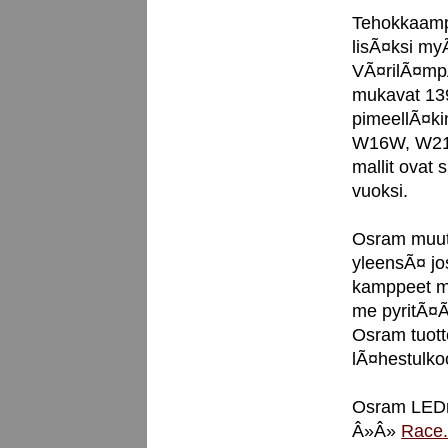
Tehokkaampi
lisÃ¤ksi my
VÃ¤rilÃ¤mpÃ
mukavat 139
pimeellÃ¤ki
W16W, W21W
mallit ovat 
vuoksi.
Osram muuto
yleensÃ¤ jos
kamppeet me
me pyritÃ¤Ã
Osram tuott
lÃ¤hestulko
Osram LEDr
Â»Â»
Race.