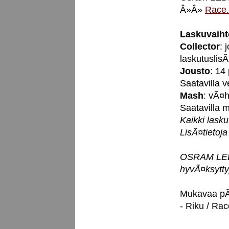
Â»Â»
Race.
Laskuvaiht
Collector
: 
laskutuslisÃ
Jousto
: 14
Saatavilla 
Mash
: vÃ¤h
Saatavilla
Kaikki lask
LisÃ¤tietoj
OSRAM LEDri
hyvÃ¤ksytty
Mukavaa pÃ
- Riku / Rac