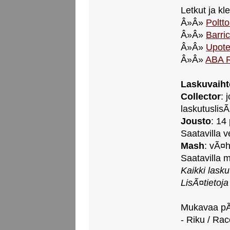
Letkut ja k
Â»Â»
Poltt
Â»Â»
Barric
Â»Â»
Upote
Â»Â»
ABA R
Laskuvaiht
Collector
: 
laskutuslisÃ
Jousto
: 14
Saatavilla 
Mash
: vÃ¤h
Saatavilla
Kaikki lask
LisÃ¤tietoj
Mukavaa pÃ
- Riku / Rac