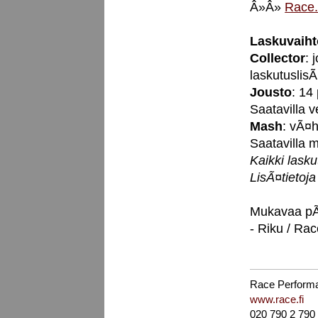
Â»Â»
Race.
Laskuvaiht
Collector
: 
laskutuslisÃ
Jousto
: 14
Saatavilla 
Mash
: vÃ¤h
Saatavilla
Kaikki lask
LisÃ¤tietoj
Mukavaa pÃ
- Riku / Rac
Race Perform
www.race.fi
020 790 2 790