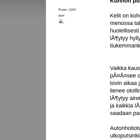
Kunnon put
Posts: 1264
Kelit on koh
dsm
menossa tal
huolellisest
lÃ¶ytyy hyll
tiukemmankin
Vaikka kaus
pÃ¤Ã¤see o
tovin aikaa 
lienee otol
lÃ¶ytyy ain
ja kaikkia l
saadaan par
Autonhoitot
ulkoputsinki