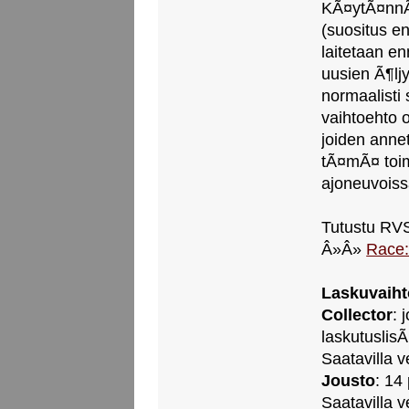
KÃ¤ytÃ¤nnÃ
(suositus e
laitetaan en
uusien Ã¶lj
normaalisti
vaihtoehto o
joiden anne
tÃ¤mÃ¤ toi
ajoneuvoiss
Tutustu RVS
Â»Â»
Race:
Laskuvaiht
Collector
: 
laskutuslis
Saatavilla 
Jousto
: 14
Saatavilla 