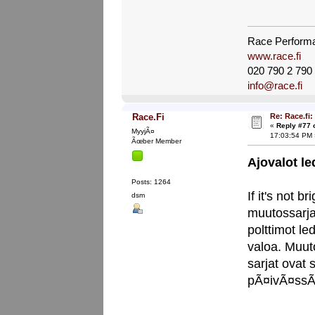
Race Perform
www.race.fi
020 790 2 790
info@race.fi
Re: Race.fi: 
Race.Fi
«
Reply #77 
MyyjÃ¤
17:03:54 PM 
Ãœber Member
Ajovalot l
Posts: 1264
If it's not b
dsm
muutossarja
polttimot le
valoa. Muuto
sarjat ovat 
pÃ¤ivÃ¤ssÃ