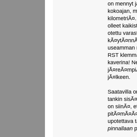
on mennyt j
kokoajan, m
kilometriÃ¤
olleet kaik
otettu vara
kÃ¤ytÃ¤nnÃ¶
useamman r
RST klemmari
kaverina! N
jÃ¤reÃ¤mpi
jÃ¤lkeen.
Saatavilla 
tankin sisÃ¤
on siinÃ¤, e
pitÃ¤mÃ¤Ã¤
upotettava
pinnallaan
p