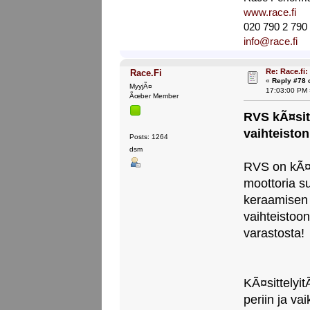
www.race.fi
020 790 2 790
info@race.fi
Re: Race.fi: 
Race.Fi
«
Reply #78 
MyyjÃ¤
17:03:00 PM 
Ãœber Member
RVS kÃ¤sit
vaihteiston
Posts: 1264
dsm
RVS on kÃ¤
moottoria su
keraamisen 
vaihteistoo
varastosta!
KÃ¤sittelyit
periin ja v