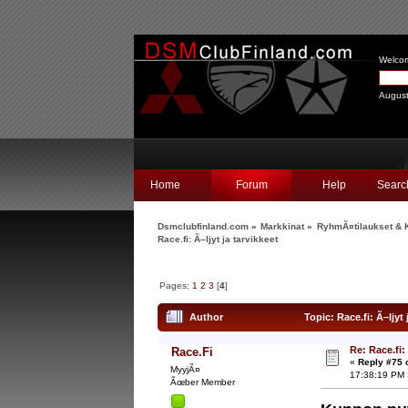
Welco
August
Home
Forum
Help
Searc
Dsmclubfinland.com
»
Markkinat
»
RyhmÃ¤tilaukset & K
Race.fi: Ã–ljyt ja tarvikkeet
Pages:
1
2
3
[
4
]
Author
Topic: Race.fi: Ã–ljyt
Re: Race.fi: 
Race.Fi
«
Reply #75 
MyyjÃ¤
17:38:19 PM 
Ãœber Member