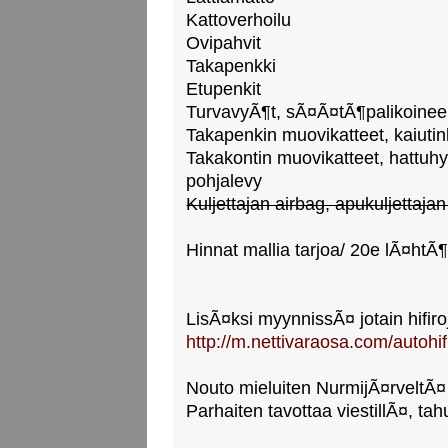
Kattoverhoilu
Ovipahvit
Takapenkki
Etupenkit
TurvavyÃ¶t, sÃ¤Ã¤tÃ¶palikoine
Takapenkin muovikatteet, kaiutin
Takakontin muovikatteet, hattuhyl
pohjalevy
Kuljettajan airbag, apukuljettajan
Hinnat mallia tarjoa/ 20e lÃ¤htÃ
LisÃ¤ksi myynnissÃ¤ jotain hifiro
http://m.nettivaraosa.com/autohi
Nouto mieluiten NurmijÃ¤rveltÃ¤
Parhaiten tavottaa viestillÃ¤, ta