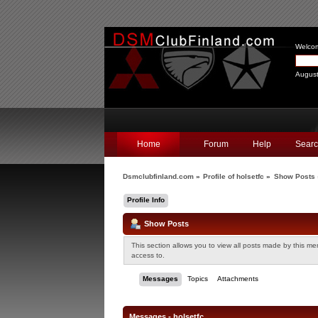
Welco
August
Home
Forum
Help
Sear
Dsmclubfinland.com
»
Profile of holsetfc
»
Show Posts
Profile Info
Show Posts
This section allows you to view all posts made by this m
access to.
Messages
Topics
Attachments
Messages - holsetfc