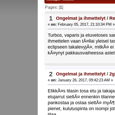
Pages: [
1
]
1
Ongelmat ja ihmettelyt
/
Re
«
on:
February 05, 2017, 21:10:34 PM »
Turbos, vaparis ja etuvetoses sa
Ihmettelen vaan tÃ¤llai yleisel 
eclipseen takalevyjÃ¤, mitkÃ¤ ei s
kÃ¤ynyt pakkausvaiheessa astet
2
Ongelmat ja ihmettelyt
/
2g
«
on:
January 26, 2017, 09:42:23 AM »
ElikkÃ¤s tilasin tosa etu ja tak
etujarrut sieltÃ¤ ennenkin tilann
pankostaa ja ostaa sieltÃ¤ myÃ¶s
pienet, kulutuspinta on isompi j
tilaa.