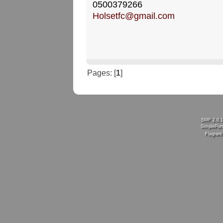
0500379266
Holsetfc@gmail.com
Pages: [
1
]
SMF 2.0.
SimplePort
Flagran