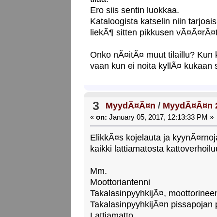
Ero siis sentin luokkaa.
Kataloogista katselin niin tarjoa
liekÃ¶ sitten pikkusen vÃ¤Ã¤rÃ¤t
Onko nÃ¤itÃ¤ muut tilaillu? Kun 
vaan kun ei noita kyllÃ¤ kukaan
3
MyydÃ¤Ã¤n
/
MyydÃ¤Ã¤n 2g
«
on:
January 05, 2017, 12:13:33 PM »
ElikkÃ¤s kojelauta ja kyynÃ¤rn
kaikki lattiamatosta kattoverhoi
Mm.
Moottoriantenni
TakalasinpyyhkijÃ¤, moottorinee
TakalasinpyyhkijÃ¤n pissapojan 
Lattiamatto