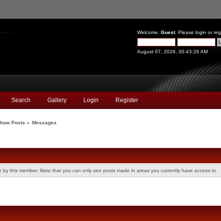
Welcome,
Guest
. Please
login
or
reg
August 07, 2026, 00:43:26 AM
Search
Gallery
Login
Register
how Posts
»
Messages
de by this member. Note that you can only see posts made in areas you currently have access to.