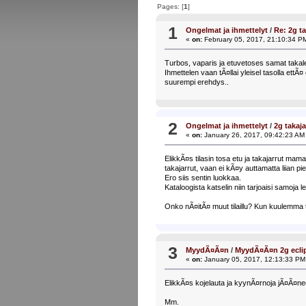
Pages: [
1
]
1
Ongelmat ja ihmettelyt
/
Re: 2g ta
«
on:
February 05, 2017, 21:10:34 P
Turbos, vaparis ja etuvetoses samat takale
Ihmettelen vaan tÃ¤llai yleisel tasolla ett
suurempi erehdys..
2
Ongelmat ja ihmettelyt
/
2g takaja
«
on:
January 26, 2017, 09:42:23 AM
ElikkÃ¤s tilasin tosa etu ja takajarrut mam
takajarrut, vaan ei kÃ¤y auttamatta liian pi
Ero siis sentin luokkaa.
Kataloogista katselin niin tarjoaisi samoja
Onko nÃ¤itÃ¤ muut tilaillu? Kun kuulemma t
3
MyydÃ¤Ã¤n
/
MyydÃ¤Ã¤n 2g eclip
«
on:
January 05, 2017, 12:13:33 PM
ElikkÃ¤s kojelauta ja kyynÃ¤rnoja jÃ¤Ã¤n
Mm.