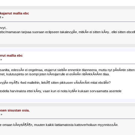
kajarrut mallia ebc
M »
vyt..
Ã¤ ebc/mamasan tarjoaa suoraan eclipseen takalevyjÃ¤, mitkÃ¤ ei sitten kÃ¤y.. ellei sitten eb
rrut mallia ebc
 »
asanilta, edessÃ¤ ei ongelmaa, etujarrut sieltÃ¤ ennenkin tilanneena, mutta nyt pÃ¤Ã¤tin sitt
enet, kulutuspinta on isompi joten kÃ¤sijarrulle ei enÃ¤Ã¤ riitÃ¤kkÃ¤Ã¤n tilaa.
 levyjÃ¤ myÃ¶s 4wd malleihin, liekÃ¶ sitten pikkusen vÃ¤Ã¤rÃ¤t mitat ebcllÃ¤?
odella harvinaista ettei kÃ¤y, vaan kun ei noita kyllÃ¤ kukaan sorvaamatta asentele
sen sisustan osia.
 »
ee omaan kÃ¤yttÃ¶Ã¶n, muuten kaikki lattiamatosta kattoverhoiluun myynnisssÃ¤.