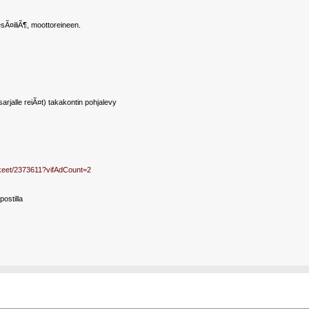
sÃ¤iliÃ¶, moottoreineen.
arjalle reiÃ¤t) takakontin pohjalevy
ikkeet/2373611?vifAdCount=2
postilla