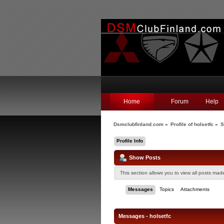
Home
Forum
Help
Dsmclubfinland.com
»
Profile of holsetfc
»
S
Profile Info
Show Posts
This section allows you to view all posts ma
Messages
Topics
Attachments
Messages - holsetfc