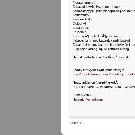
Moottoriantenni
TakalasinpyyhkijÃ¤, moottorineen
TakalasinpyyhkijÃ¤n pissapojan pesuneste
Lattiamatto
Kattoverhoilu
Ovipahvit
Takapenkki
Etupenkit
TurvavyÃ¶t, sÃ¤Ã¤tÃ¶palikoineen
Takapenkin muovikatteet, kaiutinkotelot
Takakontin muovikatteet, hattuhylly (erkkas
Kuljettajan airbag, apukuljettajan airbag
Hinnat mallia tarjoa/ 20e lÃ¤htÃ¶hinnat
LisÃ¤ksi myynnissÃ¤ jotain hifirojua
http://m.nettivaraosa.com/autohifi-ja-tarv
Nouto mieluiten NurmijÃ¤rveltÃ¤
Parhaiten tavottaa viestillÃ¤, tahu sÃ¤hkÃ¶
0500379266
Holsetfc@gmail.com
Pages: [
1
]