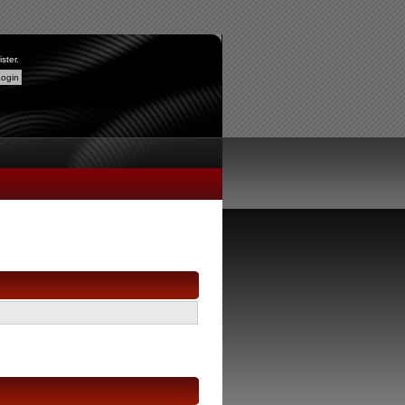
ister
.