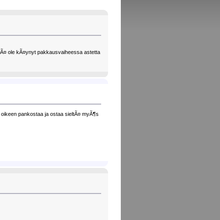
cellÃ¤ ole kÃ¤ynyt pakkausvaiheessa astetta
en oikeen pankostaa ja ostaa sieltÃ¤ myÃ¶s