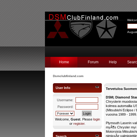
Welco
August
Home
Forum
Help
Sear
Dsmclubfinland.com
User Info
Tervetuloa Suomen 
DSM; Diamond Star
Username:
Chryslerin muodostam
kolmea automallia USA
Password:
(Mitsubishi Eclipse /
vuosina 1989 - 1999.
Welcome,
Guest
. Please
login
Plymouth Laserin valm
or
register
.
myÃ¶s Chrysler myi
Motorsista Mitsubishi
nimissÃ¤ valmistettii
Search