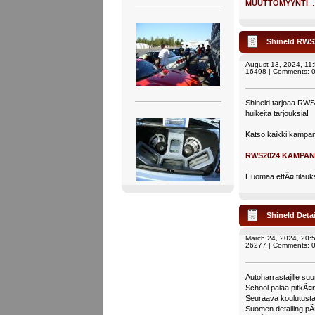
MUUTTOMYYNTI
...
Shineld RWS
August 13, 2024, 11
16498 | Comments: 
Shineld tarjoaa RWS2
huikeita tarjouksia!
Katso kaikki kampanj
RWS2024 KAMPAN
Huomaa ettÃ¤ tilauks
Shineld Detai
March 24, 2024, 20:
26277 | Comments: 
Autoharrastajille suu
School palaa pitkÃ¤
Seuraava koulutust
Suomen detailing p