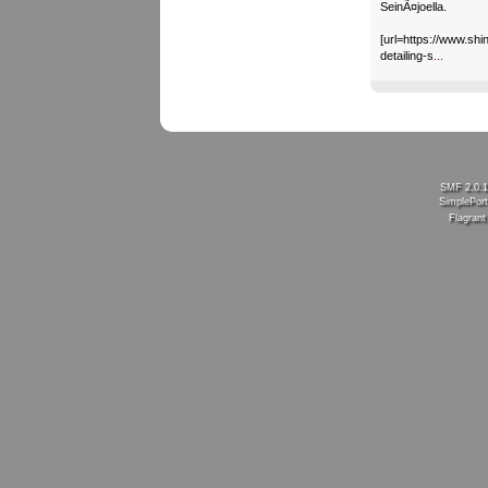
SeinÃ¤joella.
[url=https://www.shin
detailing-s
...
SMF 2.0.
SimplePort
Flagran