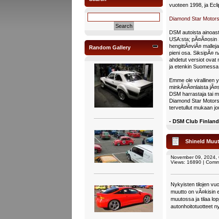
vuoteen 1998, ja Ecl
Diamond Star Motors
DSM autoista ainoast
USA:sta; pÃ¤Ã¤osin 
hengittÃ¤viÃ¤ mallej
Random Gallery
pieni osa. SiksipÃ¤ 
ahdetut versiot ovat
ja etenkin Suomessa
Emme ole virallinen y
minkÃ¤Ã¤nlaista jÃ¤
DSM harrastaja tai m
Diamond Star Motorsin
tervetullut mukaan j
- DSM Club Finlan
Shineld Muut
November 09, 2024,
Views: 16890 | Comm
Nykyisten tilojen v
muutto on vÃ¤kisin 
muutossa ja tilaa lo
autonhoitotuotteet ny